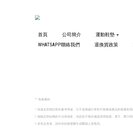
首頁
公司簡介
運動鞋墊
WHATSAPP聯絡我們
退換貨政策
** 免責條款
1. 快速足部測試祇作參考用途。它不是精確計算和不能構成產品的推薦和憑
2. 檢驗足部結構的方法有很多，包括及不限於儀器採用熱溫，電子，壓力
3. 若有足患者，請向你的家庭醫生或醫護人員查詢。